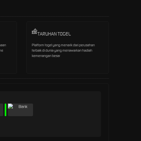
TARUHAN TOGEL
haan
Platform togel yang menarik dari perusahan
ame
terbaik di dunia yang menawarkan hadiah
kemenangan besar