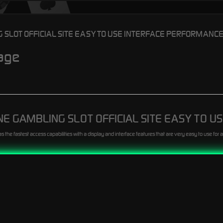
SLOT OFFICIAL SITE EASY TO USE INTERFACE PERFORMANC
uage
NE GAMBLING SLOT OFFICIAL SITE EASY TO 
 has the fastest access capabilities with a display and interface features that are very easy to use for a