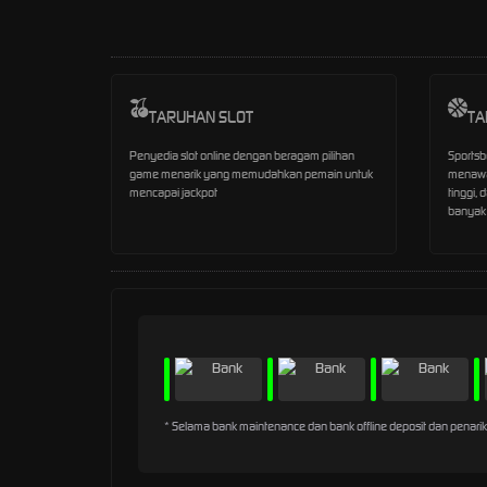
TARUHAN SLOT
TA
Penyedia slot online dengan beragam pilihan
Sportsb
game menarik yang memudahkan pemain untuk
menawar
mencapai jackpot
tinggi,
banyak 
* Selama bank maintenance dan bank offline deposit dan penarik