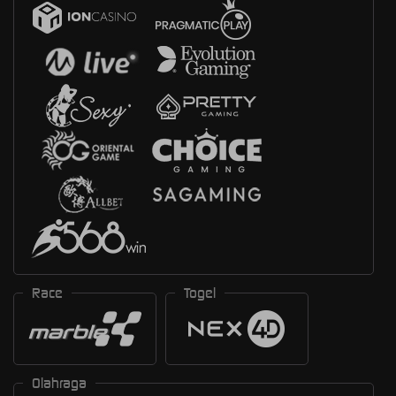
Race
Togel
Olahraga