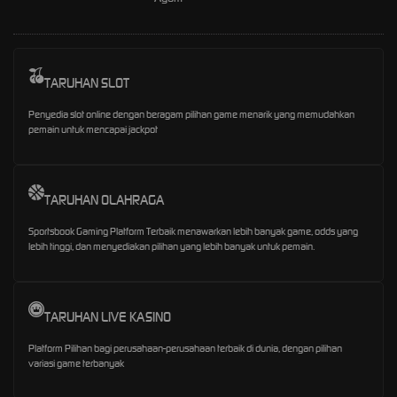
TARUHAN SLOT
Penyedia slot online dengan beragam pilihan game menarik yang memudahkan
pemain untuk mencapai jackpot
TARUHAN OLAHRAGA
Sportsbook Gaming Platform Terbaik menawarkan lebih banyak game, odds yang
lebih tinggi, dan menyediakan pilihan yang lebih banyak untuk pemain.
TARUHAN LIVE KASINO
Platform Pilihan bagi perusahaan-perusahaan terbaik di dunia, dengan pilihan
variasi game terbanyak