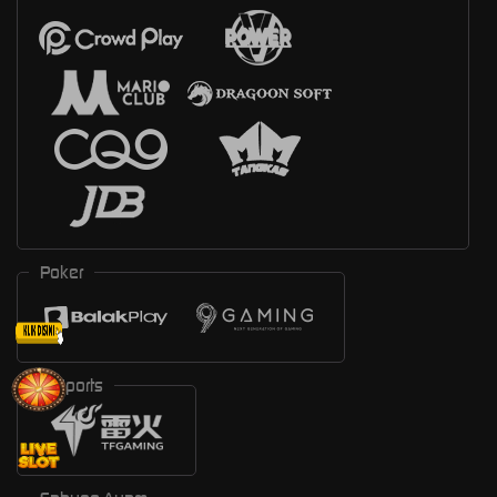
Poker
E-Sports