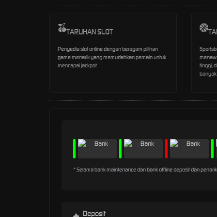
TARUHAN SLOT
TA
Penyedia slot online dengan beragam pilihan
Sportsb
game menarik yang memudahkan pemain untuk
menawar
mencapai jackpot
tinggi,
banyak 
* Selama bank maintenance dan bank offline deposit dan penarik
Deposit