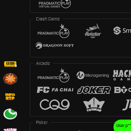
Crash Game
Arcade
Poker
E-
User p*