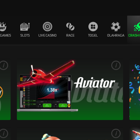
 GAMES
SLOTS
LIVE CASINO
RACE
TOGEL
OLAHRAGA
CRASH
i
i
i
i