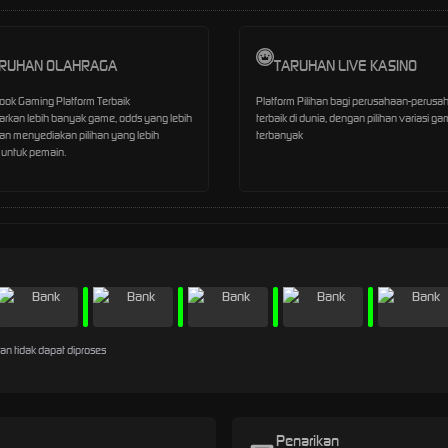
RUHAN OLAHRAGA
TARUHAN LIVE KASINO
ook Gaming Platform Terbaik
Platform Pilihan bagi perusahaan-perusa
kan lebih banyak game, odds yang lebih
terbaik di dunia, dengan pilihan variasi g
 dan menyediakan pilihan yang lebih
terbanyak
untuk pemain.
an tidak dapat diproses
Penarikan