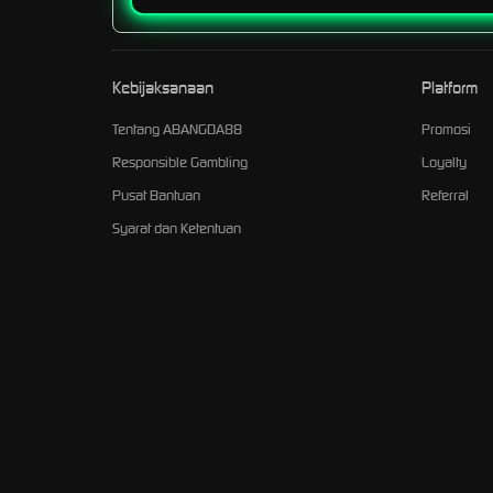
Kebijaksanaan
Platform
Tentang ABANGDA88
Promosi
Responsible Gambling
Loyalty
Pusat Bantuan
Referral
Syarat dan Ketentuan