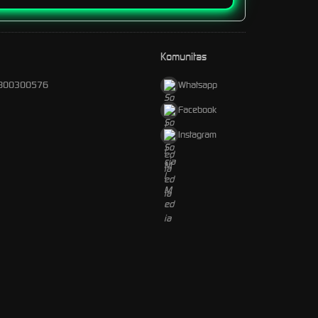
Komunitas
800300576
Whatsapp
Facebook
Instagram