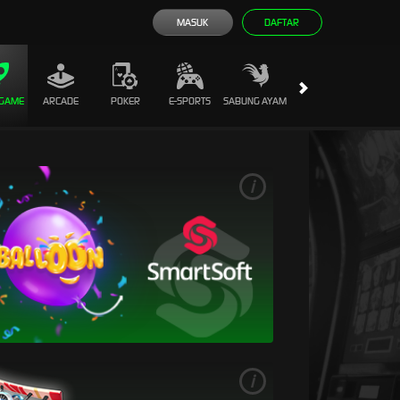
MASUK
DAFTAR
 GAME
ARCADE
POKER
E-SPORTS
SABUNG AYAM
PROMOSI
i
i