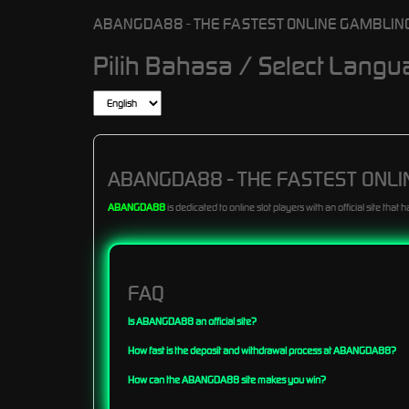
ABANGDA88 - THE FASTEST ONLINE GAMBLING 
Pilih Bahasa / Select Lang
ABANGDA88 - THE FASTEST ONLI
ABANGDA88
is dedicated to online slot players with an official site that
FAQ
Is ABANGDA88 an official site?
How fast is the deposit and withdrawal process at ABANGDA88?
How can the ABANGDA88 site makes you win?