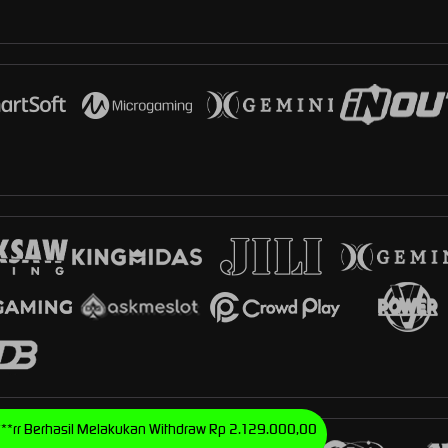
Sports
Sabung Ayam
***rr Berhasil Melakukan Withdraw Rp 2.129.000,00