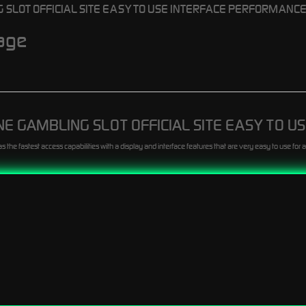
SLOT OFFICIAL SITE EASY TO USE INTERFACE PERFORMANC
uage
NE GAMBLING SLOT OFFICIAL SITE EASY TO 
 has the fastest access capabilities with a display and interface features that are very easy to use for a