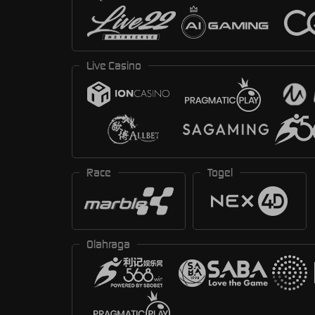
Live Casino
Race
Togel
Olahraga