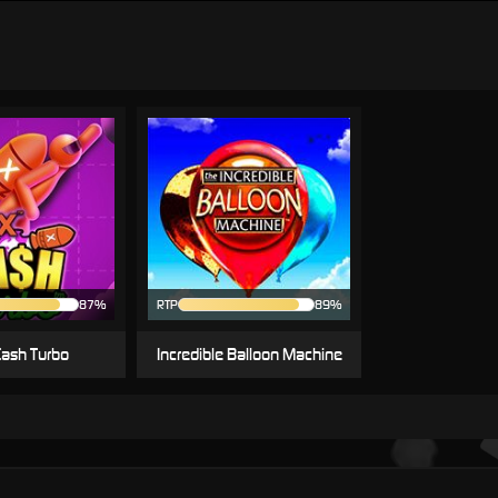
87%
RTP
89%
Cash Turbo
Incredible Balloon Machine