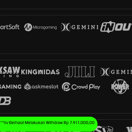
Sports
Sabung Ayam
***hv Berhasil Melakukan Withdraw Rp 7.411.000,00