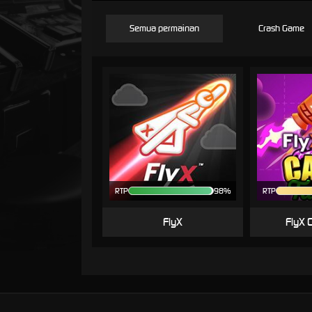
Semua permainan
Crash Game
RTP
98%
RTP
FlyX
FlyX 