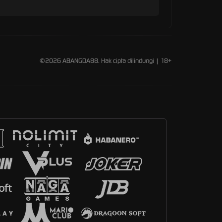
©2026 ABANGDA88. Hak cipta dilindungi | 18+