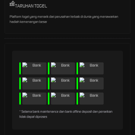
TARUHAN TOGEL
Platform togel yang menarik dari perusahan terbaik di dunia yang menawarkan
hadiah kemenangan besar
* Selama bank maintenance dan bank offline deposit dan penarikan
tidak dapat diproses