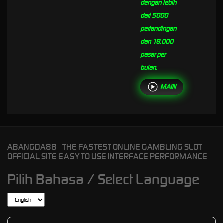
dengan lebih
dari 5000
pertandingan
dan 18.000
pasar per
bulan.
MAIN
ABANGDA88 - THE FASTEST ONLINE GAMBLING SLOT
OFFICIAL SITE EASY TO USE INTERFACE PERFORMANCE
Pilih Bahasa / Select Language