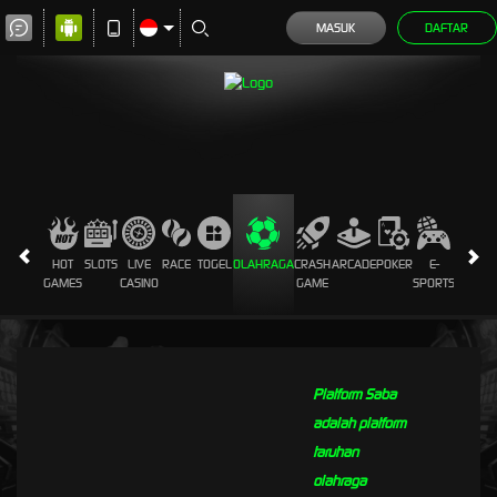
MASUK
DAFTAR
HOT
SLOTS
LIVE
RACE
TOGEL
OLAHRAGA
CRASH
ARCADE
POKER
E-
SABUN
GAMES
CASINO
GAME
SPORTS
AYAM
Platform Saba
adalah platform
taruhan
olahraga