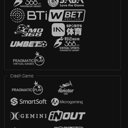
Crash Game