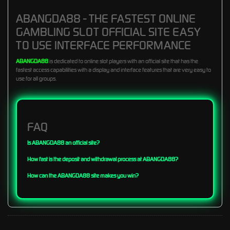
ABANGDA88 - THE FASTEST ONLINE
GAMBLING SLOT OFFICIAL SITE EASY
TO USE INTERFACE PERFORMANCE
ABANGDA88
is dedicated to online slot players with an official site that has the
fastest access capabilities with a display and interface features that are very easy to
use for all groups.
FAQ
Is ABANGDA88 an official site?
How fast is the deposit and withdrawal process at ABANGDA88?
How can the ABANGDA88 site makes you win?