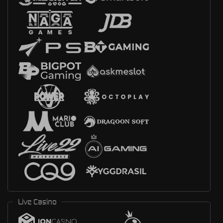
Live Casino